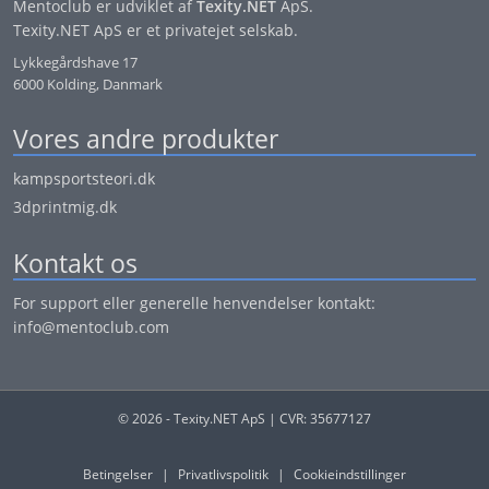
Mentoclub er udviklet af
Texity.NET
ApS.
Texity.NET ApS er et privatejet selskab.
Lykkegårdshave 17
6000 Kolding, Danmark
Vores andre produkter
kampsportsteori.dk
3dprintmig.dk
Kontakt os
For support eller generelle henvendelser kontakt:
info@mentoclub.com
© 2026 - Texity.NET ApS | CVR: 35677127
Betingelser
|
Privatlivspolitik
|
Cookieindstillinger