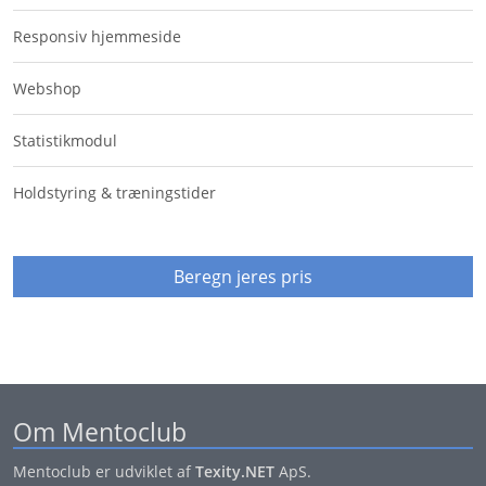
Responsiv hjemmeside
Webshop
Statistikmodul
Holdstyring & træningstider
Beregn jeres pris
Om Mentoclub
Mentoclub er udviklet af
Texity.NET
ApS.