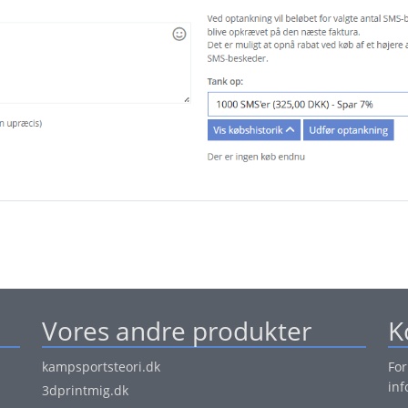
Vores andre produkter
K
kampsportsteori.dk
For
in
3dprintmig.dk