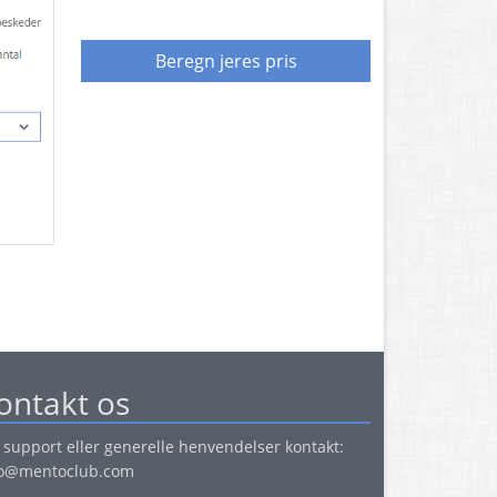
Beregn jeres pris
ontakt os
 support eller generelle henvendelser kontakt:
fo@mentoclub.com