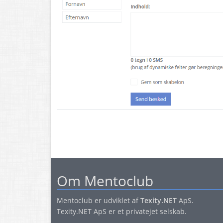
Om Mentoclub
Mentoclub er udviklet af
Texity.NET
ApS.
Texity.NET ApS er et privatejet selskab.